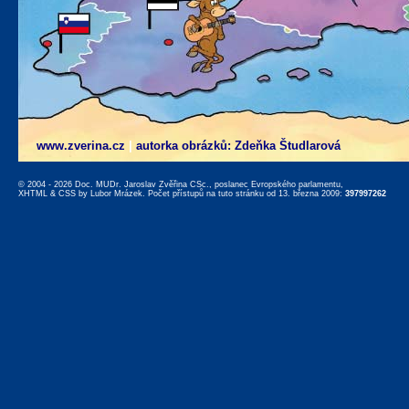
www.zverina.cz
|
autorka obrázků: Zdeňka Študlarová
© 2004 - 2026 Doc. MUDr. Jaroslav Zvěřina CSc., poslanec Evropského parlamentu,
XHTML
&
CSS
by
Lubor Mrázek
. Počet přístupů na tuto stránku od 13. března 2009:
397997262