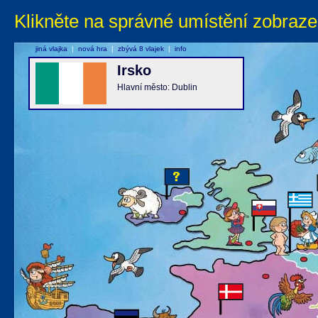
Klikněte na správné umístění zobraze
jiná vlajka
|
nová hra
|
zbývá 8 vlajek
|
info
Irsko
Hlavní město: Dublin