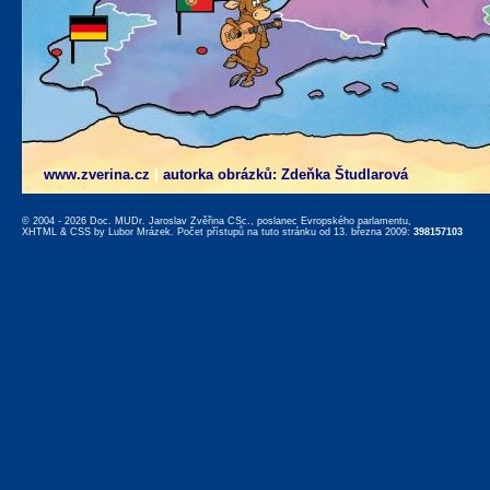
www.zverina.cz
|
autorka obrázků: Zdeňka Študlarová
© 2004 - 2026 Doc. MUDr. Jaroslav Zvěřina CSc., poslanec Evropského parlamentu,
XHTML
&
CSS
by
Lubor Mrázek
. Počet přístupů na tuto stránku od 13. března 2009:
398157103