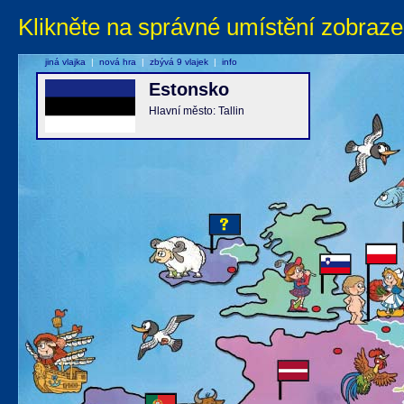
Klikněte na správné umístění zobraze
jiná vlajka
|
nová hra
|
zbývá 9 vlajek
|
info
Estonsko
Hlavní město: Tallin