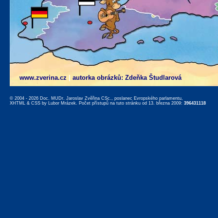
www.zverina.cz
|
autorka obrázků: Zdeňka Študlarová
© 2004 - 2026 Doc. MUDr. Jaroslav Zvěřina CSc., poslanec Evropského parlamentu,
XHTML
&
CSS
by
Lubor Mrázek
. Počet přístupů na tuto stránku od 13. března 2009:
396431118