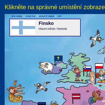
Klikněte na správné umístění zobraze
jiná vlajka
|
nová hra
|
zbývá 8 vlajek
|
info
Finsko
Hlavní město: Helsinki