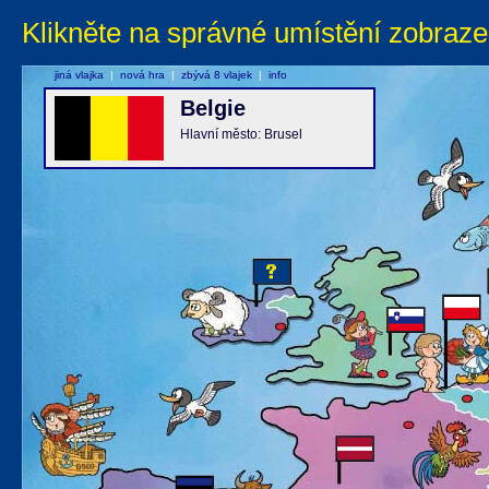
Klikněte na správné umístění zobraze
jiná vlajka
|
nová hra
|
zbývá 8 vlajek
|
info
Belgie
Hlavní město: Brusel