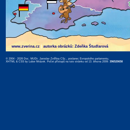
www.zverina.cz
|
autorka obrázků: Zdeňka Študlarová
© 2004 - 2026 Doc. MUDr. Jaroslav Zvěřina CSc., poslanec Evropského parlamentu,
XHTML
&
CSS
by
Lubor Mrázek
. Počet přístupů na tuto stránku od 13. března 2009:
396520658