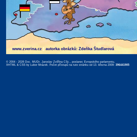
www.zverina.cz
|
autorka obrázků: Zdeňka Študlarová
© 2004 - 2026 Doc. MUDr. Jaroslav Zvěřina CSc., poslanec Evropského parlamentu,
XHTML
&
CSS
by
Lubor Mrázek
. Počet přístupů na tuto stránku od 13. března 2009:
396441905