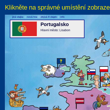
Klikněte na správné umístění zobraze
jiná vlajka
|
nová hra
|
zbývá 8 vlajek
|
info
Portugalsko
Hlavní město: Lisabon