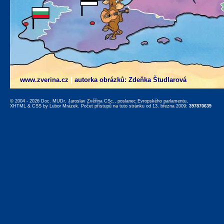
www.zverina.cz
|
autorka obrázků: Zdeňka Študlarová
© 2004 - 2026 Doc. MUDr. Jaroslav Zvěřina CSc., poslanec Evropského parlamentu,
XHTML
&
CSS
by
Lubor Mrázek
. Počet přístupů na tuto stránku od 13. března 2009:
397870639