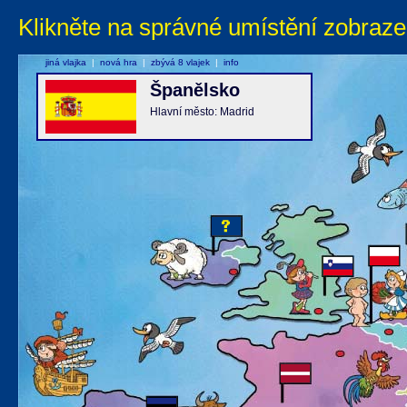
Klikněte na správné umístění zobraze
jiná vlajka
|
nová hra
|
zbývá 8 vlajek
|
info
Španělsko
Hlavní město: Madrid