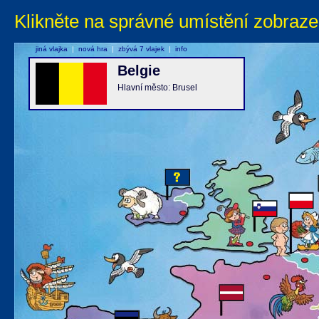
Klikněte na správné umístění zobraze
jiná vlajka
|
nová hra
|
zbývá 7 vlajek
|
info
Belgie
Hlavní město: Brusel