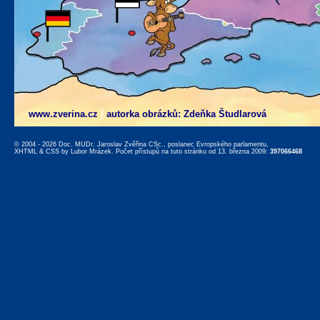
www.zverina.cz
|
autorka obrázků: Zdeňka Študlarová
© 2004 - 2026 Doc. MUDr. Jaroslav Zvěřina CSc., poslanec Evropského parlamentu,
XHTML
&
CSS
by
Lubor Mrázek
. Počet přístupů na tuto stránku od 13. března 2009:
397066468