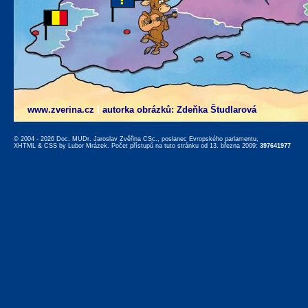
www.zverina.cz
|
autorka obrázků: Zdeňka Študlarová
© 2004 - 2026 Doc. MUDr. Jaroslav Zvěřina CSc., poslanec Evropského parlamentu,
XHTML
&
CSS
by
Lubor Mrázek
. Počet přístupů na tuto stránku od 13. března 2009:
397641977