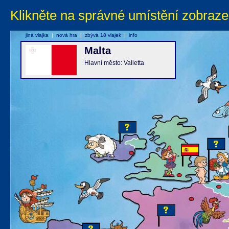
Klikněte na správné umístění zobraze
jiná vlajka
|
nová hra
|
zbývá 18 vlajek
|
info
Malta
Hlavní město: Valletta