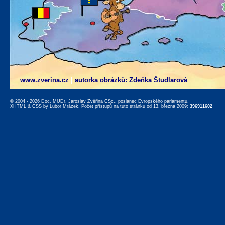
www.zverina.cz
|
autorka obrázků: Zdeňka Študlarová
© 2004 - 2026 Doc. MUDr. Jaroslav Zvěřina CSc., poslanec Evropského parlamentu,
XHTML
&
CSS
by
Lubor Mrázek
. Počet přístupů na tuto stránku od 13. března 2009:
396911602