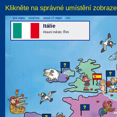
Klikněte na správné umístění zobraze
jiná vlajka
|
nová hra
|
zbývá 17 vlajek
|
info
Itálie
Hlavní město: Řím