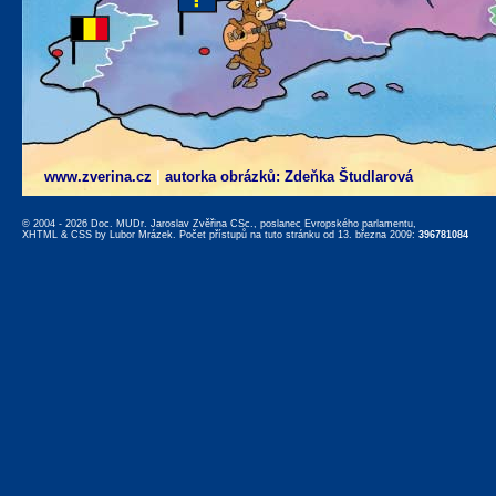
www.zverina.cz
|
autorka obrázků: Zdeňka Študlarová
© 2004 - 2026 Doc. MUDr. Jaroslav Zvěřina CSc., poslanec Evropského parlamentu,
XHTML
&
CSS
by
Lubor Mrázek
. Počet přístupů na tuto stránku od 13. března 2009:
396781084