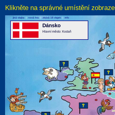
Klikněte na správné umístění zobraze
jiná vlajka
|
nová hra
|
zbývá 16 vlajek
|
info
Dánsko
Hlavní město: Kodaň