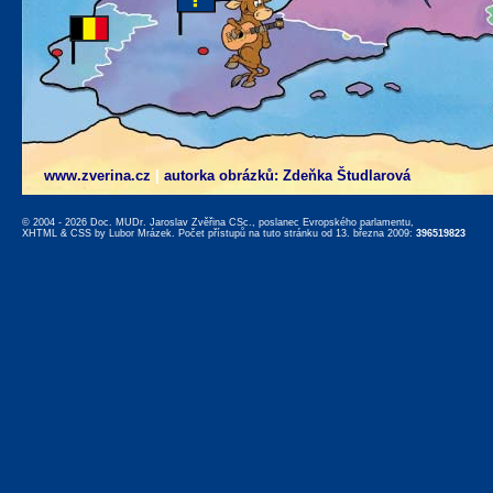
www.zverina.cz
|
autorka obrázků: Zdeňka Študlarová
© 2004 - 2026 Doc. MUDr. Jaroslav Zvěřina CSc., poslanec Evropského parlamentu,
XHTML
&
CSS
by
Lubor Mrázek
. Počet přístupů na tuto stránku od 13. března 2009:
396519823