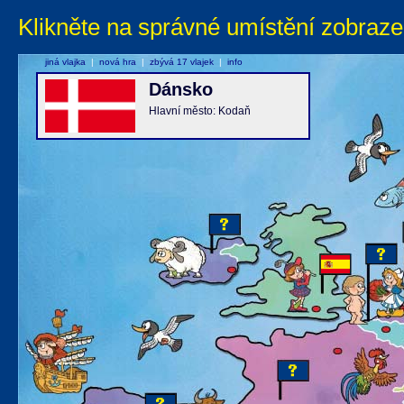
Klikněte na správné umístění zobraze
jiná vlajka
|
nová hra
|
zbývá 17 vlajek
|
info
Dánsko
Hlavní město: Kodaň