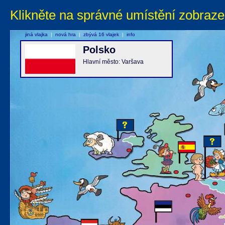
Klikněte na správné umístění zobraze
jiná vlajka
|
nová hra
|
zbývá 16 vlajek
|
info
Polsko
Hlavní město: Varšava