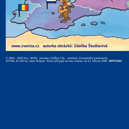
www.zverina.cz
|
autorka obrázků: Zdeňka Študlarová
© 2004 - 2026 Doc. MUDr. Jaroslav Zvěřina CSc., poslanec Evropského parlamentu,
XHTML
&
CSS
by
Lubor Mrázek
. Počet přístupů na tuto stránku od 13. března 2009:
397071041