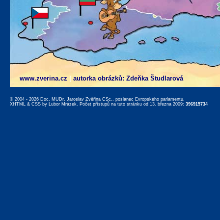
www.zverina.cz
|
autorka obrázků: Zdeňka Študlarová
© 2004 - 2026 Doc. MUDr. Jaroslav Zvěřina CSc., poslanec Evropského parlamentu,
XHTML
&
CSS
by
Lubor Mrázek
. Počet přístupů na tuto stránku od 13. března 2009:
396915734