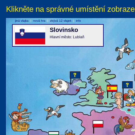
Klikněte na správné umístění zobraze
jiná vlajka
|
nová hra
|
zbývá 12 vlajek
|
info
Slovinsko
Hlavní město: Lublaň