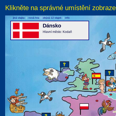
Klikněte na správné umístění zobraze
jiná vlajka
|
nová hra
|
zbývá 12 vlajek
|
info
Dánsko
Hlavní město: Kodaň