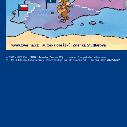
www.zverina.cz
|
autorka obrázků: Zdeňka Študlarová
© 2004 - 2026 Doc. MUDr. Jaroslav Zvěřina CSc., poslanec Evropského parlamentu,
XHTML
&
CSS
by
Lubor Mrázek
. Počet přístupů na tuto stránku od 13. března 2009:
397276937