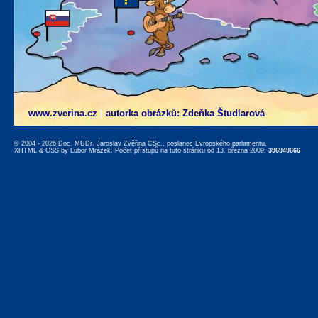
www.zverina.cz
|
autorka obrázků: Zdeňka Študlarová
© 2004 - 2026 Doc. MUDr. Jaroslav Zvěřina CSc., poslanec Evropského parlamentu,
XHTML
&
CSS
by
Lubor Mrázek
. Počet přístupů na tuto stránku od 13. března 2009:
396949666