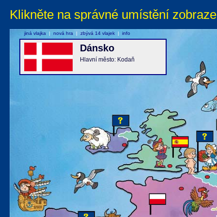
Klikněte na správné umístění zobraze
jiná vlajka
|
nová hra
|
zbývá 14 vlajek
|
info
Dánsko
Hlavní město: Kodaň