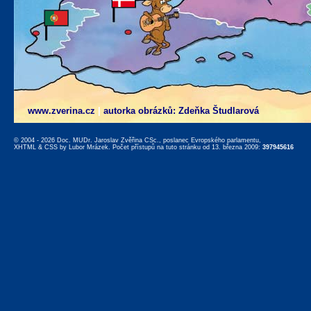
www.zverina.cz
|
autorka obrázků: Zdeňka Študlarová
© 2004 - 2026 Doc. MUDr. Jaroslav Zvěřina CSc., poslanec Evropského parlamentu,
XHTML
&
CSS
by
Lubor Mrázek
. Počet přístupů na tuto stránku od 13. března 2009:
397945616