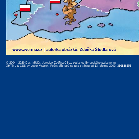
www.zverina.cz
|
autorka obrázků: Zdeňka Študlarová
© 2004 - 2026 Doc. MUDr. Jaroslav Zvěřina CSc., poslanec Evropského parlamentu,
XHTML
&
CSS
by
Lubor Mrázek
. Počet přístupů na tuto stránku od 13. března 2009:
396836958