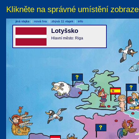
Klikněte na správné umístění zobraze
jiná vlajka
|
nová hra
|
zbývá 11 vlajek
|
info
Lotyšsko
Hlavní město: Riga