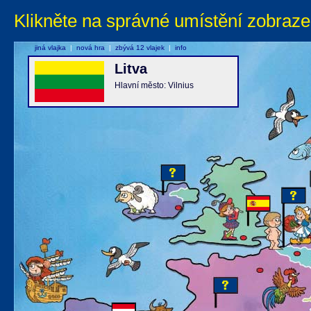
Klikněte na správné umístění zobraze
jiná vlajka
|
nová hra
|
zbývá 12 vlajek
|
info
Litva
Hlavní město: Vilnius