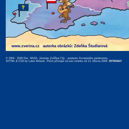
www.zverina.cz
|
autorka obrázků: Zdeňka Študlarová
© 2004 - 2026 Doc. MUDr. Jaroslav Zvěřina CSc., poslanec Evropského parlamentu,
XHTML
&
CSS
by
Lubor Mrázek
. Počet přístupů na tuto stránku od 13. března 2009:
397004647