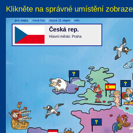
Klikněte na správné umístění zobraze
jiná vlajka
|
nová hra
|
zbývá 11 vlajek
|
info
Česká rep.
Hlavní město: Praha