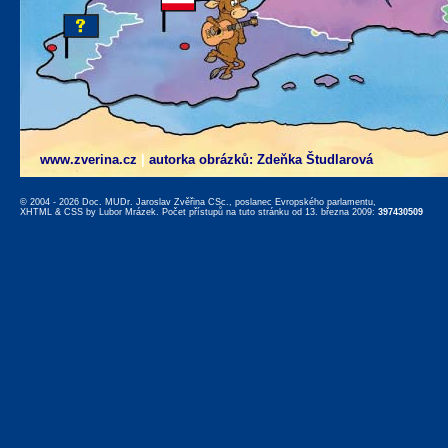
www.zverina.cz
|
autorka obrázků: Zdeňka Študlarová
© 2004 - 2026 Doc. MUDr. Jaroslav Zvěřina CSc., poslanec Evropského parlamentu,
XHTML
&
CSS
by
Lubor Mrázek
. Počet přístupů na tuto stránku od 13. března 2009:
397430509