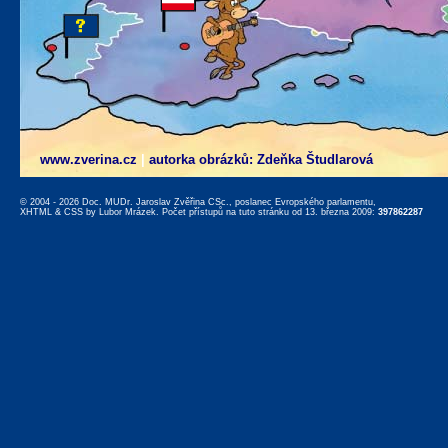
www.zverina.cz
|
autorka obrázků: Zdeňka Študlarová
© 2004 - 2026 Doc. MUDr. Jaroslav Zvěřina CSc., poslanec Evropského parlamentu,
XHTML
&
CSS
by
Lubor Mrázek
. Počet přístupů na tuto stránku od 13. března 2009:
397862287