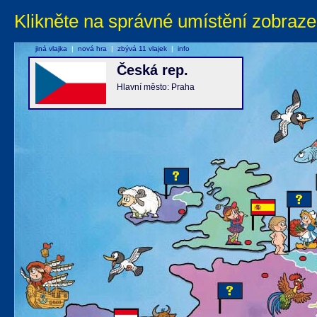
Klikněte na správné umístění zobraze
jiná vlajka
|
nová hra
|
zbývá 11 vlajek
|
info
Česká rep.
Hlavní město: Praha