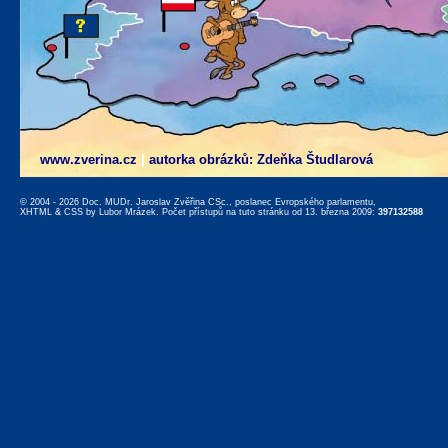
www.zverina.cz
|
autorka obrázků: Zdeňka Študlarová
© 2004 - 2026 Doc. MUDr. Jaroslav Zvěřina CSc., poslanec Evropského parlamentu,
XHTML
&
CSS
by
Lubor Mrázek
. Počet přístupů na tuto stránku od 13. března 2009:
397132588