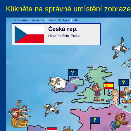
Klikněte na správné umístění zobraze
jiná vlajka
|
nová hra
|
zbývá 12 vlajek
|
info
Česká rep.
Hlavní město: Praha