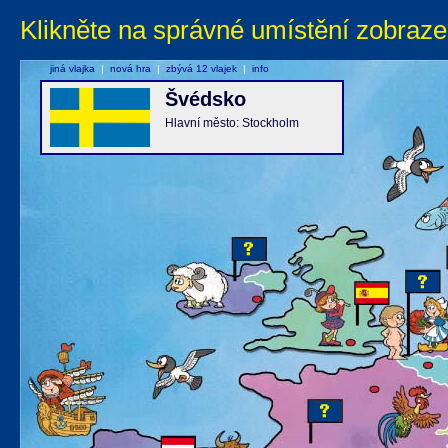
Klikněte na správné umístění zobraze
jiná vlajka
|
nová hra
|
zbývá 12 vlajek
|
info
Švédsko
Hlavní město: Stockholm