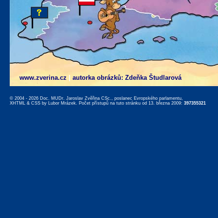
www.zverina.cz
|
autorka obrázků: Zdeňka Študlarová
© 2004 - 2026 Doc. MUDr. Jaroslav Zvěřina CSc., poslanec Evropského parlamentu,
XHTML
&
CSS
by
Lubor Mrázek
. Počet přístupů na tuto stránku od 13. března 2009:
397355321