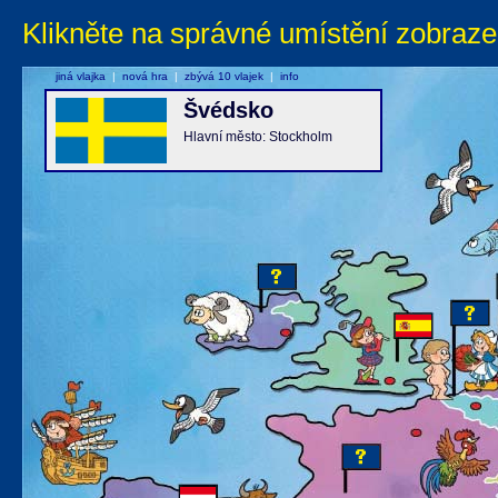
Klikněte na správné umístění zobraze
jiná vlajka
|
nová hra
|
zbývá 10 vlajek
|
info
Švédsko
Hlavní město: Stockholm