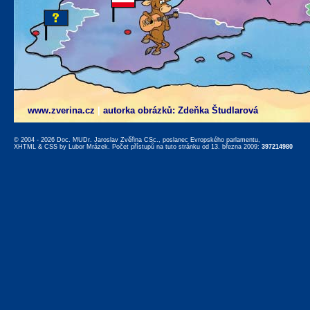
www.zverina.cz
|
autorka obrázků: Zdeňka Študlarová
© 2004 - 2026 Doc. MUDr. Jaroslav Zvěřina CSc., poslanec Evropského parlamentu,
XHTML
&
CSS
by
Lubor Mrázek
. Počet přístupů na tuto stránku od 13. března 2009:
397214980