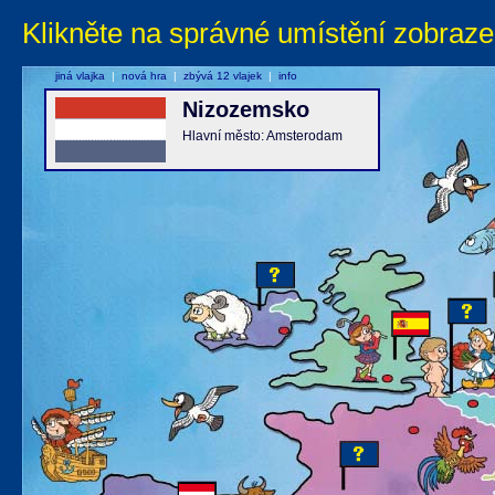
Klikněte na správné umístění zobraze
jiná vlajka
|
nová hra
|
zbývá 12 vlajek
|
info
Nizozemsko
Hlavní město: Amsterodam