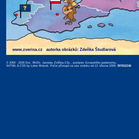
www.zverina.cz
|
autorka obrázků: Zdeňka Študlarová
© 2004 - 2026 Doc. MUDr. Jaroslav Zvěřina CSc., poslanec Evropského parlamentu,
XHTML
&
CSS
by
Lubor Mrázek
. Počet přístupů na tuto stránku od 13. března 2009:
397822246