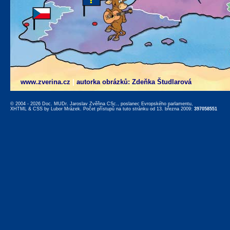
www.zverina.cz
|
autorka obrázků: Zdeňka Študlarová
© 2004 - 2026 Doc. MUDr. Jaroslav Zvěřina CSc., poslanec Evropského parlamentu,
XHTML
&
CSS
by
Lubor Mrázek
. Počet přístupů na tuto stránku od 13. března 2009:
397058551