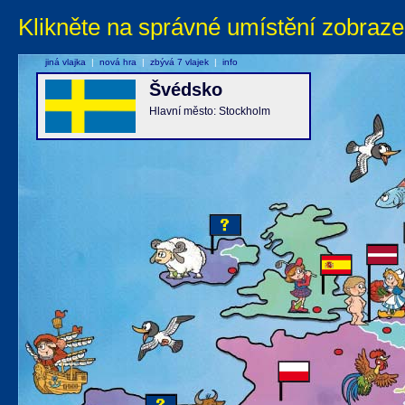
Klikněte na správné umístění zobraze
jiná vlajka
|
nová hra
|
zbývá 7 vlajek
|
info
Švédsko
Hlavní město: Stockholm