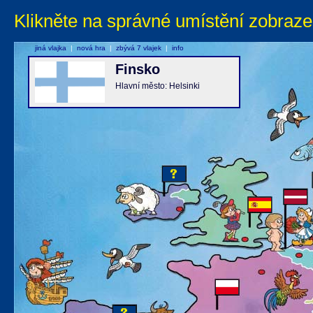
Klikněte na správné umístění zobraze
jiná vlajka
|
nová hra
|
zbývá 7 vlajek
|
info
Finsko
Hlavní město: Helsinki