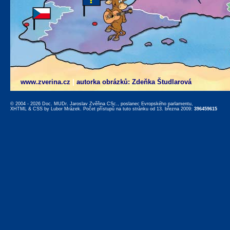
www.zverina.cz
|
autorka obrázků: Zdeňka Študlarová
© 2004 - 2026 Doc. MUDr. Jaroslav Zvěřina CSc., poslanec Evropského parlamentu,
XHTML
&
CSS
by
Lubor Mrázek
. Počet přístupů na tuto stránku od 13. března 2009:
396459615