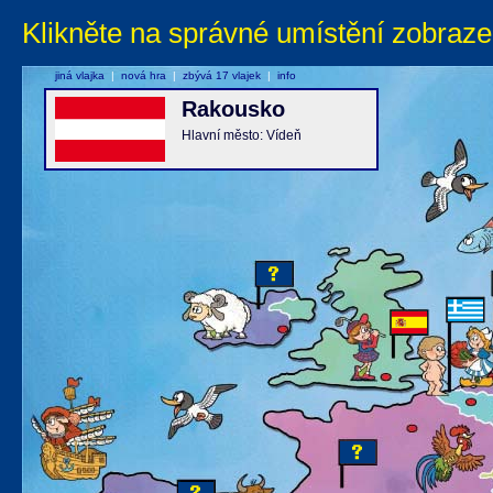
Klikněte na správné umístění zobraze
jiná vlajka
|
nová hra
|
zbývá 17 vlajek
|
info
Rakousko
Hlavní město: Vídeň