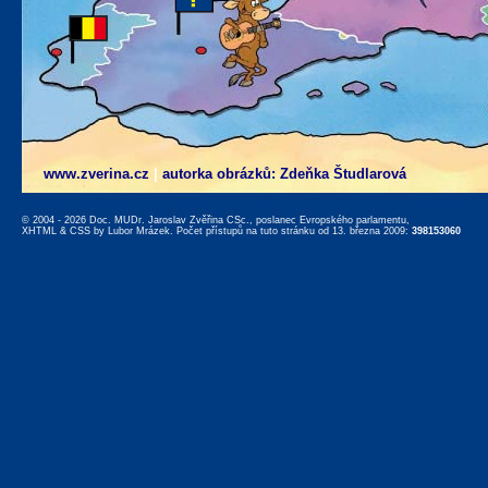
www.zverina.cz
|
autorka obrázků: Zdeňka Študlarová
© 2004 - 2026 Doc. MUDr. Jaroslav Zvěřina CSc., poslanec Evropského parlamentu,
XHTML
&
CSS
by
Lubor Mrázek
. Počet přístupů na tuto stránku od 13. března 2009:
398153060