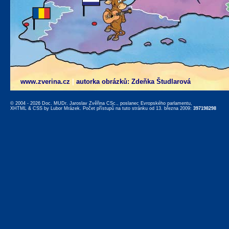
www.zverina.cz
|
autorka obrázků: Zdeňka Študlarová
© 2004 - 2026 Doc. MUDr. Jaroslav Zvěřina CSc., poslanec Evropského parlamentu,
XHTML
&
CSS
by
Lubor Mrázek
. Počet přístupů na tuto stránku od 13. března 2009:
397198298