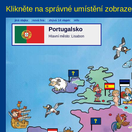
Klikněte na správné umístění zobraze
jiná vlajka
|
nová hra
|
zbývá 14 vlajek
|
info
Portugalsko
Hlavní město: Lisabon