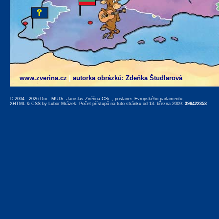
www.zverina.cz
|
autorka obrázků: Zdeňka Študlarová
© 2004 - 2026 Doc. MUDr. Jaroslav Zvěřina CSc., poslanec Evropského parlamentu,
XHTML
&
CSS
by
Lubor Mrázek
. Počet přístupů na tuto stránku od 13. března 2009:
396422353