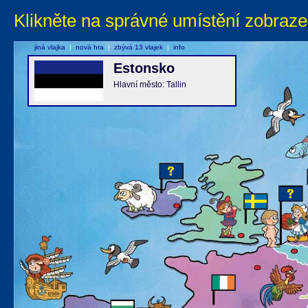
Klikněte na správné umístění zobraze
jiná vlajka
|
nová hra
|
zbývá 13 vlajek
|
info
Estonsko
Hlavní město: Tallin