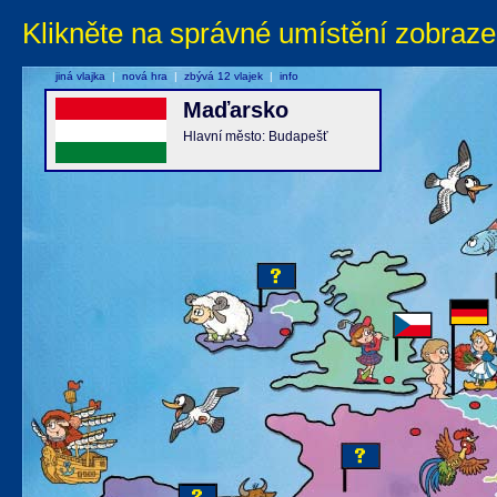
Klikněte na správné umístění zobraze
jiná vlajka
|
nová hra
|
zbývá 12 vlajek
|
info
Maďarsko
Hlavní město: Budapešť