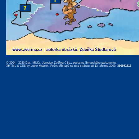
www.zverina.cz
|
autorka obrázků: Zdeňka Študlarová
© 2004 - 2026 Doc. MUDr. Jaroslav Zvěřina CSc., poslanec Evropského parlamentu,
XHTML
&
CSS
by
Lubor Mrázek
. Počet přístupů na tuto stránku od 13. března 2009:
396991816