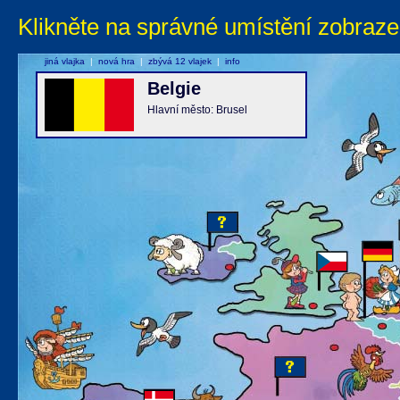
Klikněte na správné umístění zobraze
jiná vlajka
|
nová hra
|
zbývá 12 vlajek
|
info
Belgie
Hlavní město: Brusel