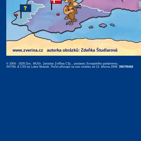
www.zverina.cz
|
autorka obrázků: Zdeňka Študlarová
© 2004 - 2026 Doc. MUDr. Jaroslav Zvěřina CSc., poslanec Evropského parlamentu,
XHTML
&
CSS
by
Lubor Mrázek
. Počet přístupů na tuto stránku od 13. března 2009:
396799468