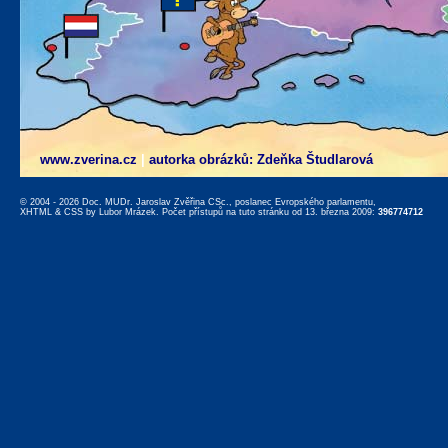
www.zverina.cz
|
autorka obrázků: Zdeňka Študlarová
© 2004 - 2026 Doc. MUDr. Jaroslav Zvěřina CSc., poslanec Evropského parlamentu,
XHTML
&
CSS
by
Lubor Mrázek
. Počet přístupů na tuto stránku od 13. března 2009:
396774712