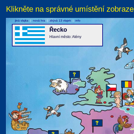
Klikněte na správné umístění zobraze
jiná vlajka
|
nová hra
|
zbývá 13 vlajek
|
info
Řecko
Hlavní město: Atény