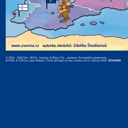
www.zverina.cz
|
autorka obrázků: Zdeňka Študlarová
© 2004 - 2026 Doc. MUDr. Jaroslav Zvěřina CSc., poslanec Evropského parlamentu,
XHTML
&
CSS
by
Lubor Mrázek
. Počet přístupů na tuto stránku od 13. března 2009:
397404006