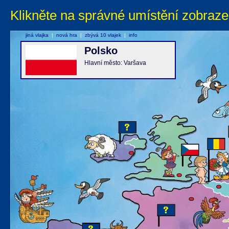
Klikněte na správné umístění zobraze
jiná vlajka
|
nová hra
|
zbývá 10 vlajek
|
info
Polsko
Hlavní město: Varšava