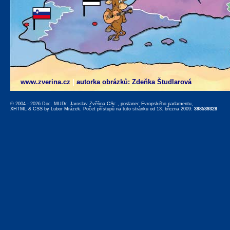
www.zverina.cz
|
autorka obrázků: Zdeňka Študlarová
© 2004 - 2026 Doc. MUDr. Jaroslav Zvěřina CSc., poslanec Evropského parlamentu,
XHTML
&
CSS
by
Lubor Mrázek
. Počet přístupů na tuto stránku od 13. března 2009:
398539328