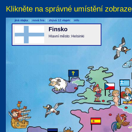
Klikněte na správné umístění zobraze
jiná vlajka
|
nová hra
|
zbývá 12 vlajek
|
info
Finsko
Hlavní město: Helsinki