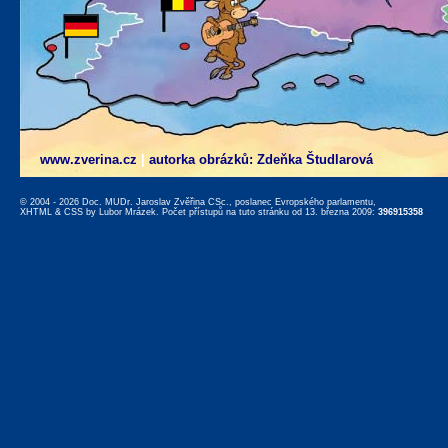
www.zverina.cz
|
autorka obrázků: Zdeňka Študlarová
© 2004 - 2026 Doc. MUDr. Jaroslav Zvěřina CSc., poslanec Evropského parlamentu,
XHTML
&
CSS
by
Lubor Mrázek
. Počet přístupů na tuto stránku od 13. března 2009:
396915358