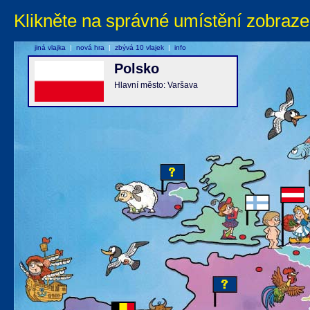
Klikněte na správné umístění zobraze
jiná vlajka
|
nová hra
|
zbývá 10 vlajek
|
info
Polsko
Hlavní město: Varšava