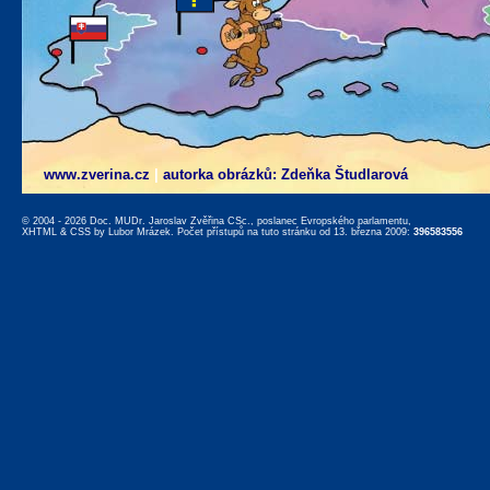
www.zverina.cz
|
autorka obrázků: Zdeňka Študlarová
© 2004 - 2026 Doc. MUDr. Jaroslav Zvěřina CSc., poslanec Evropského parlamentu,
XHTML
&
CSS
by
Lubor Mrázek
. Počet přístupů na tuto stránku od 13. března 2009:
396583556