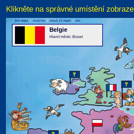
Klikněte na správné umístění zobraze
jiná vlajka
|
nová hra
|
zbývá 13 vlajek
|
info
Belgie
Hlavní město: Brusel