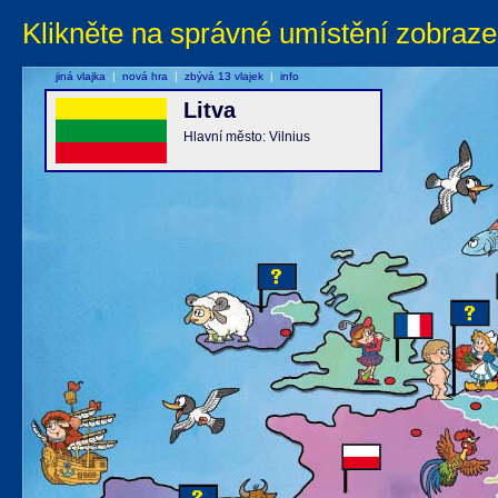
Klikněte na správné umístění zobraze
jiná vlajka
|
nová hra
|
zbývá 13 vlajek
|
info
Litva
Hlavní město: Vilnius