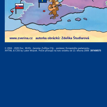
www.zverina.cz
|
autorka obrázků: Zdeňka Študlarová
© 2004 - 2026 Doc. MUDr. Jaroslav Zvěřina CSc., poslanec Evropského parlamentu,
XHTML
&
CSS
by
Lubor Mrázek
. Počet přístupů na tuto stránku od 13. března 2009:
397408575