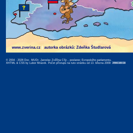
www.zverina.cz
|
autorka obrázků: Zdeňka Študlarová
© 2004 - 2026 Doc. MUDr. Jaroslav Zvěřina CSc., poslanec Evropského parlamentu,
XHTML
&
CSS
by
Lubor Mrázek
. Počet přístupů na tuto stránku od 13. března 2009:
398038038