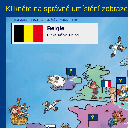
Klikněte na správné umístění zobraze
jiná vlajka
|
nová hra
|
zbývá 14 vlajek
|
info
Belgie
Hlavní město: Brusel