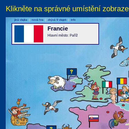
Klikněte na správné umístění zobraze
jiná vlajka
|
nová hra
|
zbývá 9 vlajek
|
info
Francie
Hlavní město: Paříž