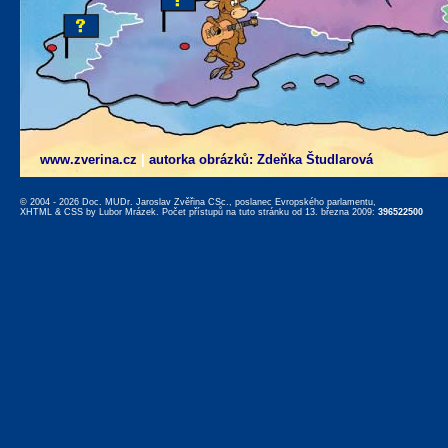
www.zverina.cz
|
autorka obrázků: Zdeňka Študlarová
© 2004 - 2026 Doc. MUDr. Jaroslav Zvěřina CSc., poslanec Evropského parlamentu,
XHTML
&
CSS
by
Lubor Mrázek
. Počet přístupů na tuto stránku od 13. března 2009:
396522500