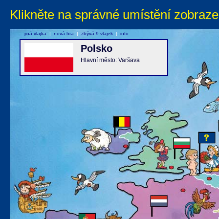
Klikněte na správné umístění zobraze
jiná vlajka
|
nová hra
|
zbývá 9 vlajek
|
info
Polsko
Hlavní město: Varšava