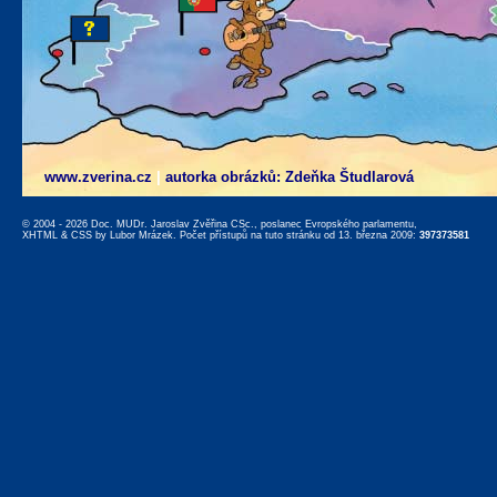
www.zverina.cz
|
autorka obrázků: Zdeňka Študlarová
© 2004 - 2026 Doc. MUDr. Jaroslav Zvěřina CSc., poslanec Evropského parlamentu,
XHTML
&
CSS
by
Lubor Mrázek
. Počet přístupů na tuto stránku od 13. března 2009:
397373581