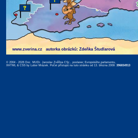
www.zverina.cz
|
autorka obrázků: Zdeňka Študlarová
© 2004 - 2026 Doc. MUDr. Jaroslav Zvěřina CSc., poslanec Evropského parlamentu,
XHTML
&
CSS
by
Lubor Mrázek
. Počet přístupů na tuto stránku od 13. března 2009:
396834913