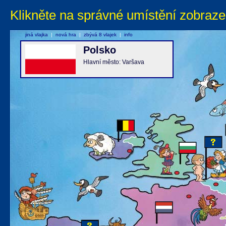
Klikněte na správné umístění zobraze
jiná vlajka
|
nová hra
|
zbývá 8 vlajek
|
info
Polsko
Hlavní město: Varšava