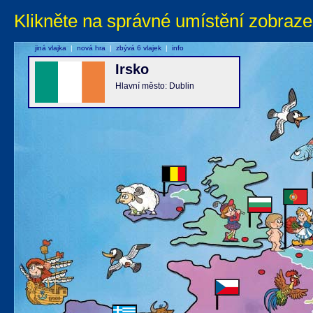
Klikněte na správné umístění zobraze
jiná vlajka
|
nová hra
|
zbývá 6 vlajek
|
info
Irsko
Hlavní město: Dublin