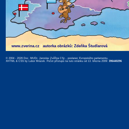
www.zverina.cz
|
autorka obrázků: Zdeňka Študlarová
© 2004 - 2026 Doc. MUDr. Jaroslav Zvěřina CSc., poslanec Evropského parlamentu,
XHTML
&
CSS
by
Lubor Mrázek
. Počet přístupů na tuto stránku od 13. března 2009:
396440296