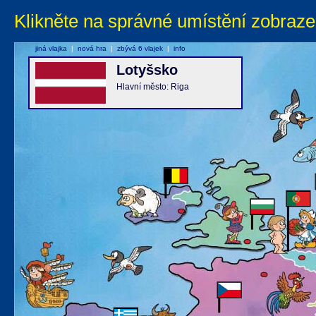
Klikněte na správné umístění zobraze
jiná vlajka
|
nová hra
|
zbývá 6 vlajek
|
info
Lotyšsko
Hlavní město: Riga