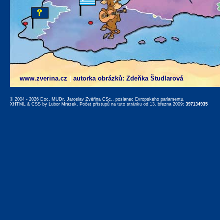
www.zverina.cz
|
autorka obrázků: Zdeňka Študlarová
© 2004 - 2026 Doc. MUDr. Jaroslav Zvěřina CSc., poslanec Evropského parlamentu,
XHTML
&
CSS
by
Lubor Mrázek
. Počet přístupů na tuto stránku od 13. března 2009:
397134935