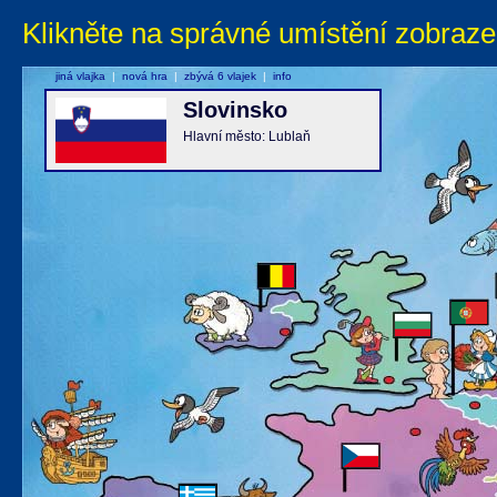
Klikněte na správné umístění zobraze
jiná vlajka
|
nová hra
|
zbývá 6 vlajek
|
info
Slovinsko
Hlavní město: Lublaň