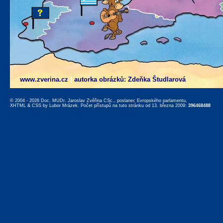
www.zverina.cz
|
autorka obrázků: Zdeňka Študlarová
© 2004 - 2026 Doc. MUDr. Jaroslav Zvěřina CSc., poslanec Evropského parlamentu,
XHTML
&
CSS
by
Lubor Mrázek
. Počet přístupů na tuto stránku od 13. března 2009:
396468488