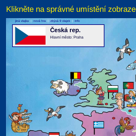
Klikněte na správné umístění zobraze
jiná vlajka
|
nová hra
|
zbývá 9 vlajek
|
info
Česká rep.
Hlavní město: Praha