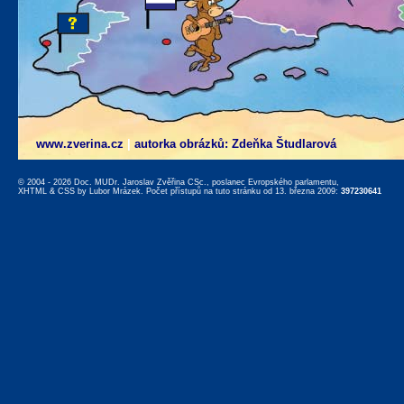
www.zverina.cz
|
autorka obrázků: Zdeňka Študlarová
© 2004 - 2026 Doc. MUDr. Jaroslav Zvěřina CSc., poslanec Evropského parlamentu,
XHTML
&
CSS
by
Lubor Mrázek
. Počet přístupů na tuto stránku od 13. března 2009:
397230641