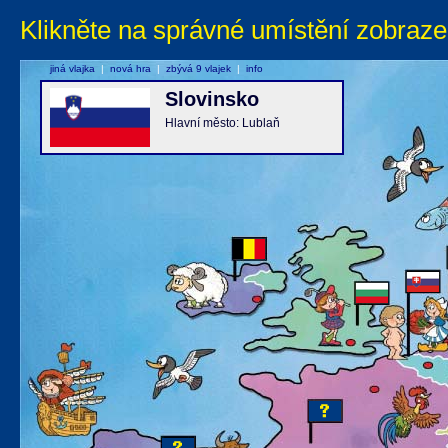
Klikněte na správné umístění zobraze
jiná vlajka
|
nová hra
|
zbývá 9 vlajek
|
info
Slovinsko
Hlavní město: Lublaň