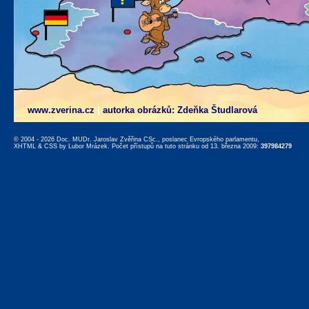
www.zverina.cz
|
autorka obrázků: Zdeňka Študlarová
© 2004 - 2026 Doc. MUDr. Jaroslav Zvěřina CSc., poslanec Evropského parlamentu,
XHTML
&
CSS
by
Lubor Mrázek
. Počet přístupů na tuto stránku od 13. března 2009:
397984279