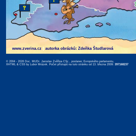
www.zverina.cz
|
autorka obrázků: Zdeňka Študlarová
© 2004 - 2026 Doc. MUDr. Jaroslav Zvěřina CSc., poslanec Evropského parlamentu,
XHTML
&
CSS
by
Lubor Mrázek
. Počet přístupů na tuto stránku od 13. března 2009:
397168237