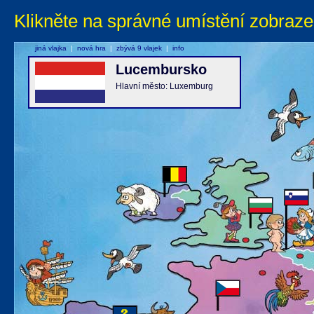
Klikněte na správné umístění zobraze
jiná vlajka
|
nová hra
|
zbývá 9 vlajek
|
info
Lucembursko
Hlavní město: Luxemburg