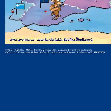
www.zverina.cz
|
autorka obrázků: Zdeňka Študlarová
© 2004 - 2026 Doc. MUDr. Jaroslav Zvěřina CSc., poslanec Evropského parlamentu,
XHTML
&
CSS
by
Lubor Mrázek
. Počet přístupů na tuto stránku od 13. března 2009:
396574070