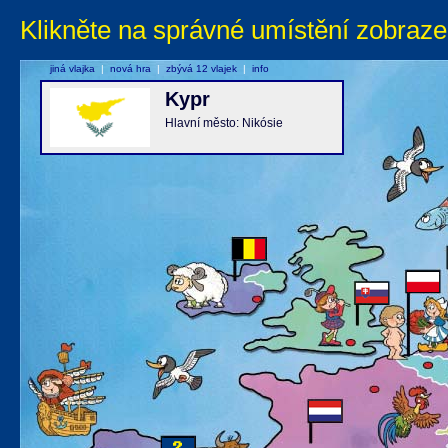
Klikněte na správné umístění zobraze
jiná vlajka
|
nová hra
|
zbývá 12 vlajek
|
info
Kypr
Hlavní město: Nikósie