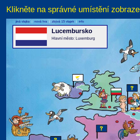
Klikněte na správné umístění zobraze
jiná vlajka
|
nová hra
|
zbývá 15 vlajek
|
info
Lucembursko
Hlavní město: Luxemburg