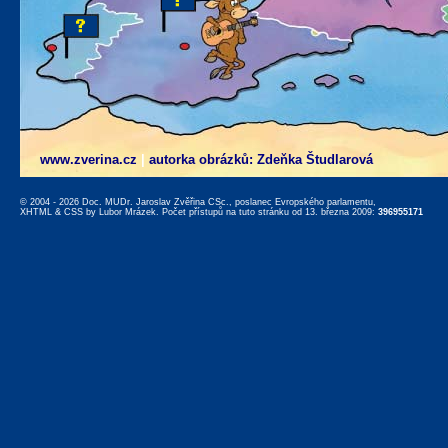
www.zverina.cz
|
autorka obrázků: Zdeňka Študlarová
© 2004 - 2026 Doc. MUDr. Jaroslav Zvěřina CSc., poslanec Evropského parlamentu,
XHTML
&
CSS
by
Lubor Mrázek
. Počet přístupů na tuto stránku od 13. března 2009:
396955171