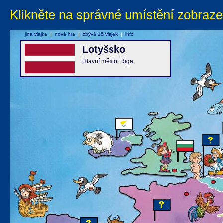
Klikněte na správné umístění zobraze
jiná vlajka
|
nová hra
|
zbývá 15 vlajek
|
info
Lotyšsko
Hlavní město: Riga