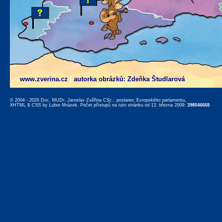
www.zverina.cz
|
autorka obrázků: Zdeňka Študlarová
© 2004 - 2026 Doc. MUDr. Jaroslav Zvěřina CSc., poslanec Evropského parlamentu,
XHTML
&
CSS
by
Lubor Mrázek
. Počet přístupů na tuto stránku od 13. března 2009:
398046668